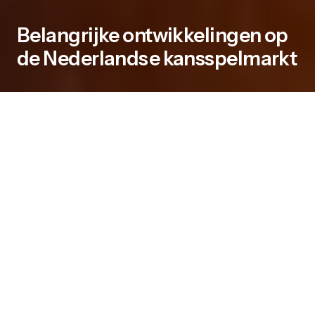
Belangrijke ontwikkelingen op
de Nederlandse kansspelmarkt
Inmiddels zijn online kansspelen in Nederland
alweer een aantal jaren geleden
gelegaliseerd. Spelers kunnen nu veiliger
spelen bij een aantal online casino’s die over
een licentie beschikken en daarmee aan alle
regels voldoen. Hoewel dit klinkt alsof alles
nu goed en duidelijk geregeld is, zijn er toch
al heel wat aanpassingen gedaan sinds het
moment dat gokken op internet voor het
eerst werd gelegaliseerd. Voor spelers is het