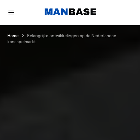
Home
Belangrijke ontwikkelingen op de Nederlandse
kansspelmarkt