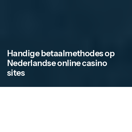
Handige betaalmethodes op
Nederlandse online casino
sites
Voor het storten en opnemen van geld bij
Nederlandse online casino’s zijn er meer dan
genoeg beschikbare betaalmethoden. Bij de
meeste bookmakers heb je de keuze uit