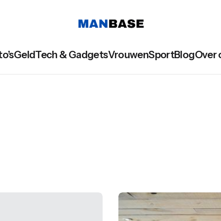
to’s
Geld
Tech & Gadgets
Vrouwen
Sport
Blog
Over 