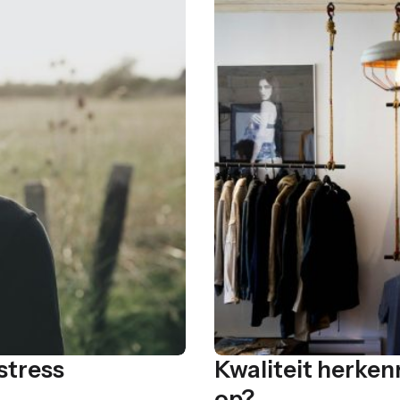
stress
Kwaliteit herkenn
op?