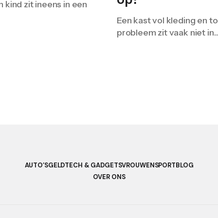
en kind zit ineens in een
Een kast vol kleding en t
probleem zit vaak niet in
AUTO’S
GELD
TECH & GADGETS
VROUWEN
SPORT
BLOG
OVER ONS