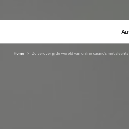
Au
Home
Zo verover jij de wereld van online casino’s met slechts