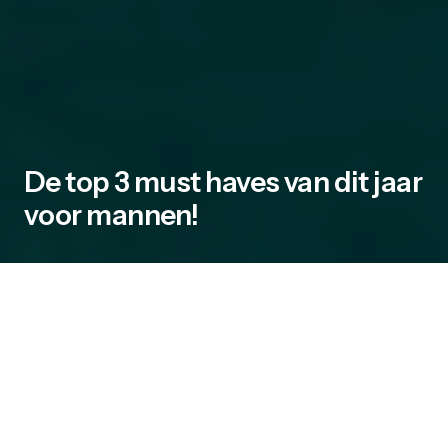
De top 3 must haves van dit jaar
voor mannen!
Een cadeau krijgen we allemaal wel eens, maar
wanneer ben je nu écht blij met een cadeau?
Dat verschilt nogal per keer. De keren dat je
écht krijgt waar je al tijden op zit te wachten,
zijn maar heel gering. Het is dan ook slim om af