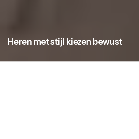
Heren met stijl kiezen bewust
Er zijn momenten waarop kleding méér doet
dan beschermen. Zeker bij herenkleding telt
uitstraling, comfort én functie. Wat je draagt
zegt iets over hoe je in de dag staat. In een
wereld vol haast, deadlines en digitale afleiding,
zoeken veel heren naar balans. Kleding helpt
daarbij. Niet door op te vallen, maar door te
passen bij hoe jij je voelt. Juist in die eenvoud