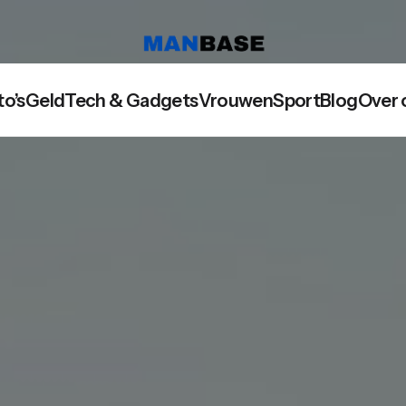
to’s
Geld
Tech & Gadgets
Vrouwen
Sport
Blog
Over 