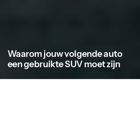
Waarom jouw volgende auto
een gebruikte SUV moet zijn
Voor wie vrijheid serieus neemt, is een SUV
meer dan een vervoermiddel. Het is een
verlengstuk van je levensstijl – een robuuste
metgezel voor weekendtrips, outdoorhobby’s of
gewoon zorgeloos reizen van A naar B. En als je
slim wilt investeren in mobiliteit die zowel