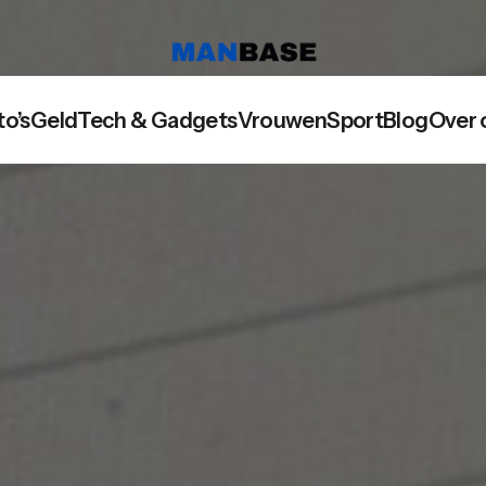
to’s
Geld
Tech & Gadgets
Vrouwen
Sport
Blog
Over 