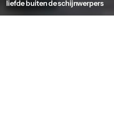
liefde buiten de schijnwerpers
Er zijn van die mensen die een soort
natuurlijke glow over zichzelf hebben
hangen. Zo’n glow waarvan je niet exact weet
waar het vandaan komt of hoe het is
ontstaan,
it’s just there
. Het trekt mensen aan
op een positieve manier en je blijft er, als je
niet oplet, zomaar een tikje te lang in hangen.
Een voorbeeld van een persoon met zo’n fijne,
natuurlijke glow, is Ruben Nicolai. Deze
televisiepresentator en komiek werd bekend als
onderdeel van de komische groep ‘De Lama’s’,
wie een improvisatieshow op de BNN hadden.