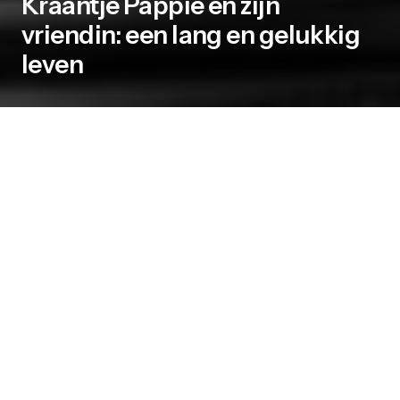
Kraantje Pappie en zijn
vriendin: een lang en gelukkig
leven
“
Hé, Little Craney, hoe gaat het nu?
‘k Heb je al een poos niet gezien in de stad, mijn
jong
En opeens is het: “Hoe gaan de zaken nu?
Ik heb je gezegd, je bent de trots van de stad,
mijn jong
“
Bron
: uit Lil’ Craney (2018), door Kraantje
Pappie