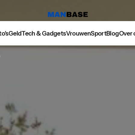
to’s
Geld
Tech & Gadgets
Vrouwen
Sport
Blog
Over 
s